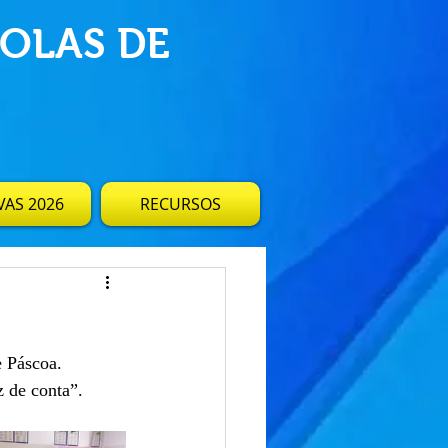
OLAS DE
AS 2026
RECURSOS
z de conta”.