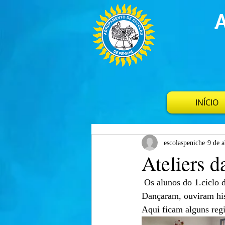
INÍCIO
escolaspeniche
9 de a
Ateliers d
 Os alunos do 1.ciclo da Escola Sede encerraram o 2. Período com alguns ateliers de Páscoa. 
Dançaram, ouviram hist
Aqui ficam alguns regi