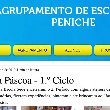
AGRUPAMENTO DE ESC
PENICHE
AGRUPAMENTO
ALUNOS
PROV
br. de 2019
1 min de leitura
a Páscoa - 1.º Ciclo
órias, fizeram experiências, pintaram e até brincaram ao “fa
stos. 