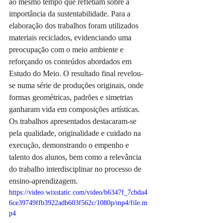
ao mesmo tempo que refletiam sobre a 
importância da sustentabilidade. Para a 
elaboração dos trabalhos foram utilizados 
materiais reciclados, evidenciando uma 
preocupação com o meio ambiente e 
reforçando os conteúdos abordados em 
Estudo do Meio. O resultado final revelou-
se numa série de produções originais, onde 
formas geométricas, padrões e simetrias 
ganharam vida em composições artísticas. 
Os trabalhos apresentados destacaram-se 
pela qualidade, originalidade e cuidado na 
execução, demonstrando o empenho e 
talento dos alunos, bem como a relevância 
do trabalho interdisciplinar no processo de 
ensino-aprendizagem.
https://video.wixstatic.com/video/b6347f_7cbda4
6ce39749ffb3922adb603f562c/1080p/mp4/file.m
p4