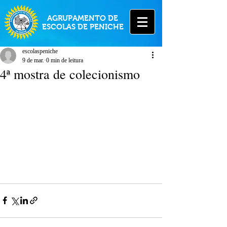
AGRUPAMENTO DE
ESCOLAS DE PENICHE
escolaspeniche
9 de mar.
0 min de leitura
4ª mostra de colecionismo