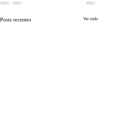
Posts recentes
Ver tudo