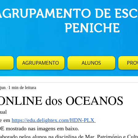
AGRUPAMENTO DE ESC
PENICHE
AGRUPAMENTO
ALUNOS
PROV
jun.
1 min de leitura
 ONLINE dos OCEANOS
ual
e em 
https://edu.delightex.com/HDN-PLX
 mostrado nas imagens em baixo.
aborado pelos alunos na disciplina de Mar, Património e Cult