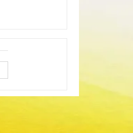
edimento Concursal
m para Técnico Superior -
dor Sociocultural