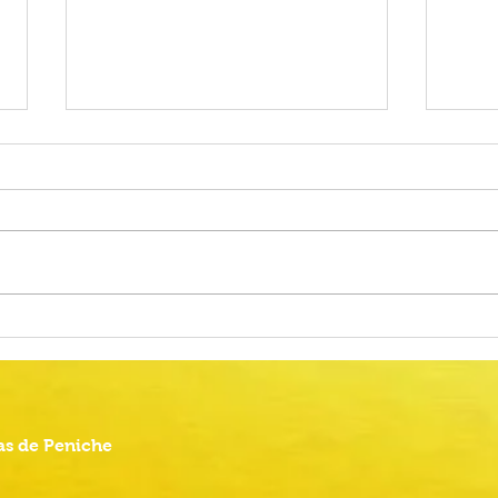
Alteração do calendário das
Proc
Provas Finais do Ensino Básico
Comu
2026
Anima
s de Peniche