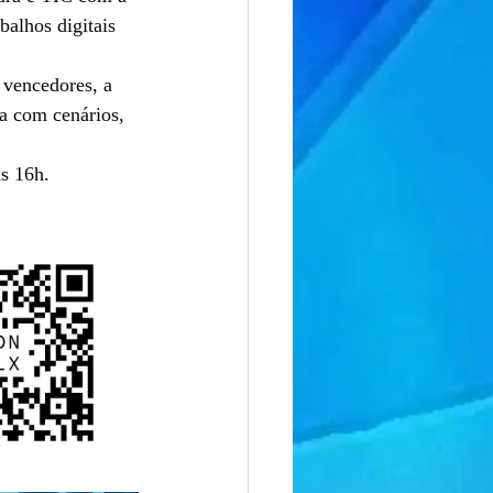
alhos digitais 
 vencedores, a 
a com cenários, 
s 16h. 